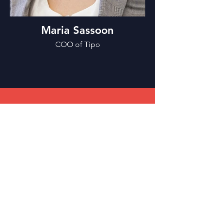
Maria Sassoon
COO of Tipo
Partenaires