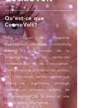
Qu'est-ce que
CosmoVolt?
Sous l’égide du Magazine
Expression Cosmétique, CosmoVolt
s’inscrit à la croisée de la
prospective, de la recherche
fondamentale et de l’innovation.
L’initiative vise à fédérer les acteurs
de l’innovation dermo-cosmétique
autour de l’électrome, envisagé
comme un nouveau prisme de
compréhension de la peau et une
voie d’action émergente.