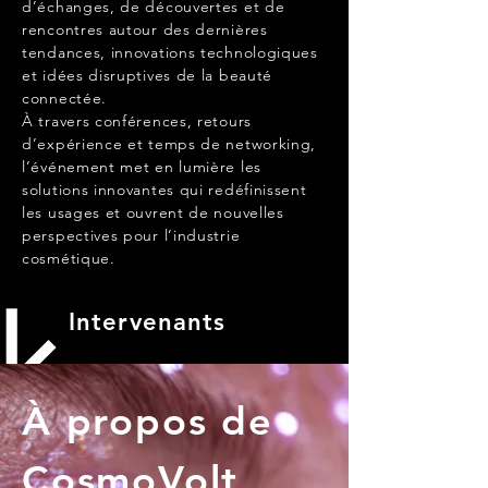
d’échanges, de découvertes et de
rencontres autour des dernières
tendances, innovations technologiques
et idées disruptives de la beauté
connectée.
À travers conférences, retours
d’expérience et temps de networking,
l’événement met en lumière les
solutions innovantes qui redéfinissent
les usages et ouvrent de nouvelles
perspectives pour l’industrie
cosmétique.
Intervenants
À propos de
CosmoVolt