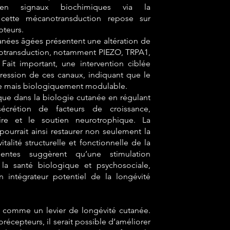
 en signaux biochimiques via la
 cette mécanotransduction repose sur
pteurs.
nées âgées présentent une altération de
notransduction, notamment PIEZO, TRPA1,
ait important, une intervention ciblée
ression de ces canaux, indiquant que le
ble mais biologiquement modulable.
ue dans la biologie cutanée en régulant
 sécrétion de facteurs de croissance,
laire et le soutien neurotrophique. La
ourrait ainsi restaurer non seulement la
talité structurelle et fonctionnelle de la
tes suggèrent qu’une stimulation
la santé biologique et psychosociale,
n intégrateur potentiel de la longévité
 comme un levier de longévité cutanée.
récepteurs, il serait possible d’améliorer