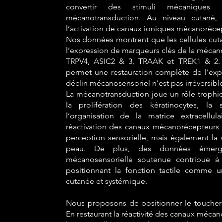
convertir des stimuli mécaniques
mécanotransduction. Au niveau cutané,
l’activation de canaux ioniques mécanoréce
Nos données montrent que les cellules cuta
l’expression de marqueurs clés de la méca
TRPV4, ASIC2 & 3, TRAAK et TREK1 & 2. F
permet une restauration complète de l’exp
déclin mécanosensoriel n’est pas irréversi
La mécanotransduction joue un rôle trophiq
la prolifération des kératinocytes, la
l’organisation de la matrice extracellu
réactivation des canaux mécanorécepteurs p
perception sensorielle, mais également la vi
peau. De plus, des données émergen
mécanosensorielle soutenue contribue à 
positionnant la fonction tactile comme u
cutanée et systémique.
Nous proposons de positionner le toucher
En restaurant la réactivité des canaux mécano