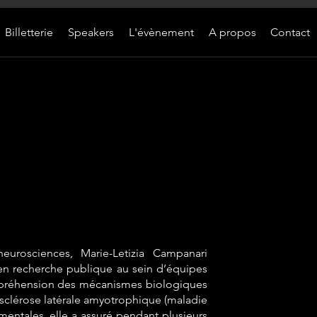
Billetterie
Speakers
L'évènement
A propos
Contact
neurosciences, Marie-Letizia Campanari
en recherche publique au sein d’équipes
compréhension des mécanismes biologiques
 sclérose latérale amyotrophique (maladie
mentales, elle a assuré pendant plusieurs